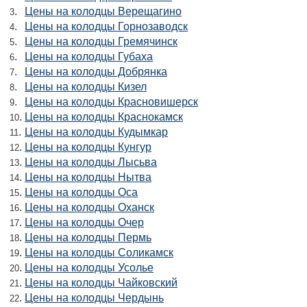
.
Цены на колодцы Верещагино
3
.
Цены на колодцы Горнозаводск
4
.
Цены на колодцы Гремячинск
5
.
Цены на колодцы Губаха
6
.
Цены на колодцы Добрянка
7
.
Цены на колодцы Кизел
8
.
Цены на колодцы Красновишерск
9
.
Цены на колодцы Краснокамск
10
.
Цены на колодцы Кудымкар
11
.
Цены на колодцы Кунгур
12
.
Цены на колодцы Лысьва
13
.
Цены на колодцы Нытва
14
.
Цены на колодцы Оса
15
.
Цены на колодцы Оханск
16
.
Цены на колодцы Очер
17
.
Цены на колодцы Пермь
18
.
Цены на колодцы Соликамск
19
.
Цены на колодцы Усолье
20
.
Цены на колодцы Чайковский
21
.
Цены на колодцы Чердынь
22