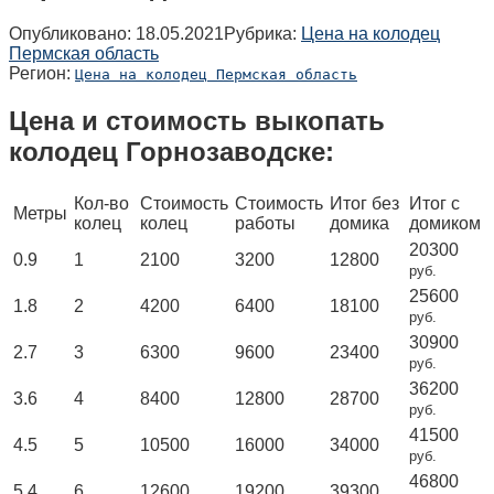
Опубликовано:
18.05.2021
Рубрика:
Цена на колодец
Пермская область
Регион:
Цена на колодец Пермская область
Цена и стоимость выкопать
колодец Горнозаводске:
Кол-во
Стоимость
Стоимость
Итог без
Итог с
Метры
колец
колец
работы
домика
домиком
20300
0.9
1
2100
3200
12800
руб.
25600
1.8
2
4200
6400
18100
руб.
30900
2.7
3
6300
9600
23400
руб.
36200
3.6
4
8400
12800
28700
руб.
41500
4.5
5
10500
16000
34000
руб.
46800
5.4
6
12600
19200
39300