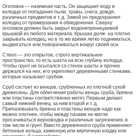
Оголовок — наземная часть. Он защищает воду в
колодце от попадания пыли, травы, снега, дождя,
различных предметов и т. д. Зимой он предохраняет
колодец от промерзания и обледенения. Сверху
оголовок должен быть закрыт водонепроницаемой
крышкой из любого материала. Крышка долж- на плотно
закрывать колодец, но в то же время легко подниматься,
выдвигаться или поворачиваться вокруг своей оси.
Ствол — это открытое, строго вертикальное
пространство, то есть шахта на всю глубину колодца.
Чтобы грунт не осыпался со стенок шахты и прочно
держался на них, его укрепляют деревянными стенками,
которые называют срубом.
Сруб состоит из венцов, срубленных из плотной сухой
древесины. Для облегчения работы венцы сруба, бревна
или пластины соответственно метят. Первым делают
самый нижний венец, за ним второй и т. д.
Припазовывать бревна и пластины венцов надо как
можно плотнее, чтобы между пазами не могли
просачиваться верховодка и различные загрязнения, в
том числе и грунт. Вместо деревянного сруба применяют
бетонные кольца, каменную или кирпичную кладку или