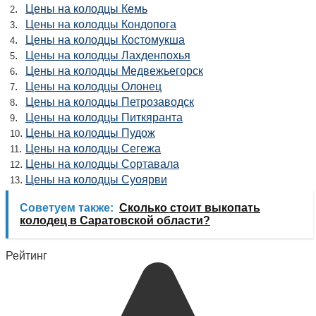
.
Цены на колодцы Кемь
2
.
Цены на колодцы Кондопога
3
.
Цены на колодцы Костомукша
4
.
Цены на колодцы Лахденпохья
5
.
Цены на колодцы Медвежьегорск
6
.
Цены на колодцы Олонец
7
.
Цены на колодцы Петрозаводск
8
.
Цены на колодцы Питкяранта
9
.
Цены на колодцы Пудож
10
.
Цены на колодцы Сегежа
11
.
Цены на колодцы Сортавала
12
.
Цены на колодцы Суоярви
13
Советуем также:
Сколько стоит выкопать
колодец в Саратовской области?
Рейтинг