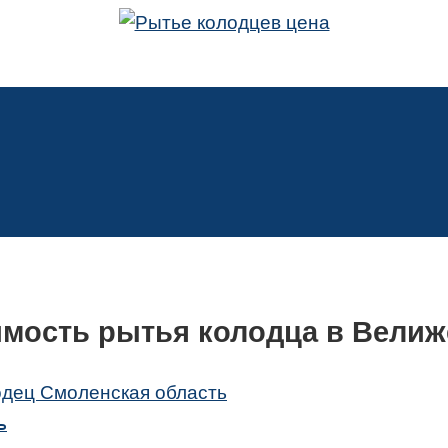
имость рытья колодца в Велиж
одец Смоленская область
ь