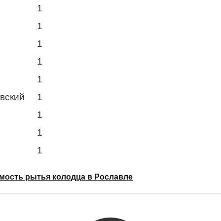
1
1
1
1
1
овский
1
1
1
1
мость рытья колодца в Рославле