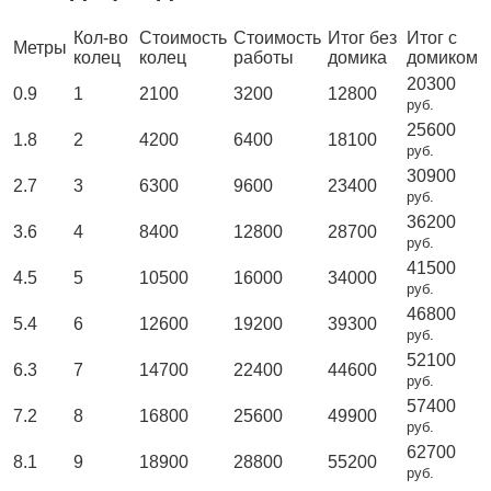
Кол-во
Стоимость
Стоимость
Итог без
Итог с
Метры
колец
колец
работы
домика
домиком
20300
0.9
1
2100
3200
12800
руб.
25600
1.8
2
4200
6400
18100
руб.
30900
2.7
3
6300
9600
23400
руб.
36200
3.6
4
8400
12800
28700
руб.
41500
4.5
5
10500
16000
34000
руб.
46800
5.4
6
12600
19200
39300
руб.
52100
6.3
7
14700
22400
44600
руб.
57400
7.2
8
16800
25600
49900
руб.
62700
8.1
9
18900
28800
55200
руб.