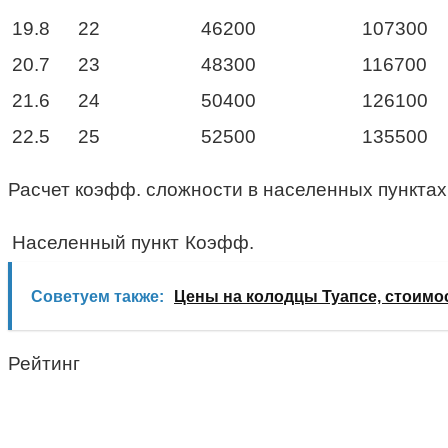
19.8
22
46200
107300
20.7
23
48300
116700
21.6
24
50400
126100
22.5
25
52500
135500
Расчет коэфф. сложности в населенных пунктах
Населенный пункт
Коэфф.
Советуем также:
Цены на колодцы Туапсе, стоимо
Рейтинг