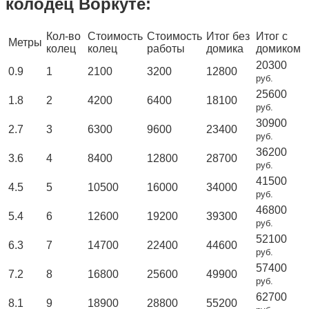
колодец Воркуте:
Кол-во
Стоимость
Стоимость
Итог без
Итог с
Метры
колец
колец
работы
домика
домиком
20300
0.9
1
2100
3200
12800
руб.
25600
1.8
2
4200
6400
18100
руб.
30900
2.7
3
6300
9600
23400
руб.
36200
3.6
4
8400
12800
28700
руб.
41500
4.5
5
10500
16000
34000
руб.
46800
5.4
6
12600
19200
39300
руб.
52100
6.3
7
14700
22400
44600
руб.
57400
7.2
8
16800
25600
49900
руб.
62700
8.1
9
18900
28800
55200