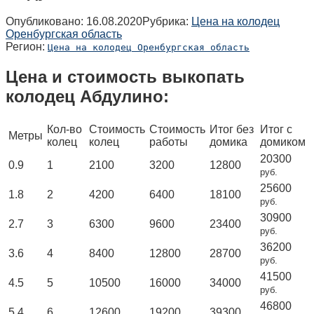
Опубликовано:
16.08.2020
Рубрика:
Цена на колодец
Оренбургская область
Регион:
Цена на колодец Оренбургская область
Цена и стоимость выкопать
колодец Абдулино:
Кол-во
Стоимость
Стоимость
Итог без
Итог с
Метры
колец
колец
работы
домика
домиком
20300
0.9
1
2100
3200
12800
руб.
25600
1.8
2
4200
6400
18100
руб.
30900
2.7
3
6300
9600
23400
руб.
36200
3.6
4
8400
12800
28700
руб.
41500
4.5
5
10500
16000
34000
руб.
46800
5.4
6
12600
19200
39300