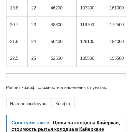
19.8
22
46200
107300
161000
20.7
23
48300
116700
172500
21.6
24
50400
126100
184000
22.5
25
52500
135500
195500
Расчет коэфф. сложности в населенных пунктах:
Населенный пункт
Коэфф.
Советуем также:
Цены на колодцы Кайеркан,
стоимость рытья колодца в Кайеркане