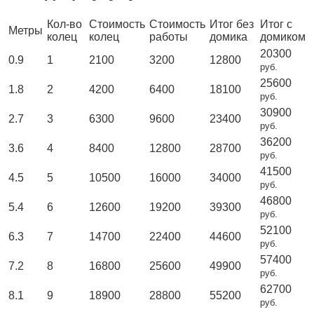
Кол-во
Стоимость
Стоимость
Итог без
Итог с
Метры
колец
колец
работы
домика
домиком
20300
0.9
1
2100
3200
12800
руб.
25600
1.8
2
4200
6400
18100
руб.
30900
2.7
3
6300
9600
23400
руб.
36200
3.6
4
8400
12800
28700
руб.
41500
4.5
5
10500
16000
34000
руб.
46800
5.4
6
12600
19200
39300
руб.
52100
6.3
7
14700
22400
44600
руб.
57400
7.2
8
16800
25600
49900
руб.
62700
8.1
9
18900
28800
55200
руб.