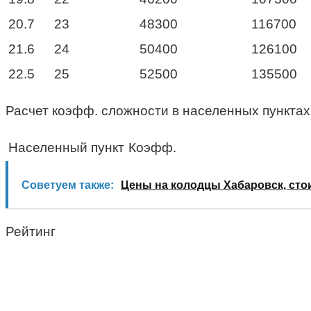
20.7
23
48300
116700
21.6
24
50400
126100
22.5
25
52500
135500
Расчет коэфф. сложности в населенных пунктах
Населенный пункт
Коэфф.
Советуем также:
Цены на колодцы Хабаровск, сто
Рейтинг