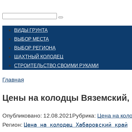
Перейти
к
Поиск:
контенту
ВИДЫ ГРУНТА
ВЫБОР МЕСТА
ВЫБОР РЕГИОНА
ШАХТНЫЙ КОЛОДЕЦ
СТРОИТЕЛЬСТВО СВОИМИ РУКАМИ
Главная
Цены на колодцы Вяземский,
Опубликовано:
12.08.2021
Рубрика:
Цена на кол
Цена на колодец Хабаровский край
Регион: