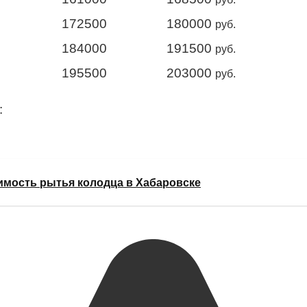
172500
180000
руб.
184000
191500
руб.
195500
203000
руб.
:
имость рытья колодца в Хабаровске