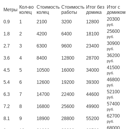
Кол-во
Стоимость
Стоимость
Итог без
Итог с
Метры
колец
колец
работы
домика
домиком
20300
0.9
1
2100
3200
12800
руб.
25600
1.8
2
4200
6400
18100
руб.
30900
2.7
3
6300
9600
23400
руб.
36200
3.6
4
8400
12800
28700
руб.
41500
4.5
5
10500
16000
34000
руб.
46800
5.4
6
12600
19200
39300
руб.
52100
6.3
7
14700
22400
44600
руб.
57400
7.2
8
16800
25600
49900
руб.
62700
8.1
9
18900
28800
55200
руб.
68000