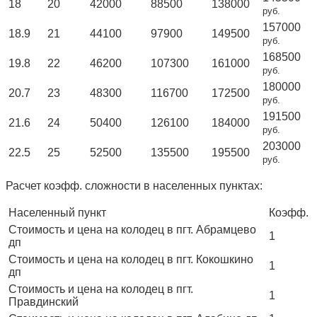
18
20
42000
88500
138000
руб.
157000
18.9
21
44100
97900
149500
руб.
168500
19.8
22
46200
107300
161000
руб.
180000
20.7
23
48300
116700
172500
руб.
191500
21.6
24
50400
126100
184000
руб.
203000
22.5
25
52500
135500
195500
руб.
Расчет коэфф. сложности в населенных пунктах:
Населенный пункт
Коэфф.
Стоимость и цена на колодец в пгт. Абрамцево
1
дп
Стоимость и цена на колодец в пгт. Кокошкино
1
дп
Стоимость и цена на колодец в пгт.
1
Правдинский