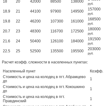
18
20
42000
88500
138000
руб.
157000
18.9
21
44100
97900
149500
руб.
168500
19.8
22
46200
107300
161000
руб.
180000
20.7
23
48300
116700
172500
руб.
191500
21.6
24
50400
126100
184000
руб.
203000
22.5
25
52500
135500
195500
руб.
Расчет коэфф. сложности в населенных пунктах:
Населенный пункт
Коэфф.
Стоимость и цена на колодец в пгт. Абрамцево
1
дп
Стоимость и цена на колодец в пгт. Кокошкино
1
дп
Стоимость и цена на колодец в пгт.
1
Правдинский