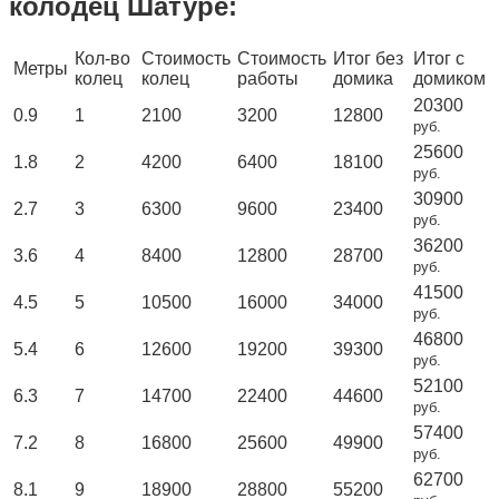
колодец Шатуре:
Кол-во
Стоимость
Стоимость
Итог без
Итог с
Метры
колец
колец
работы
домика
домиком
20300
0.9
1
2100
3200
12800
руб.
25600
1.8
2
4200
6400
18100
руб.
30900
2.7
3
6300
9600
23400
руб.
36200
3.6
4
8400
12800
28700
руб.
41500
4.5
5
10500
16000
34000
руб.
46800
5.4
6
12600
19200
39300
руб.
52100
6.3
7
14700
22400
44600
руб.
57400
7.2
8
16800
25600
49900
руб.
62700
8.1
9
18900
28800
55200