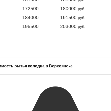
172500
180000
руб.
184000
191500
руб.
195500
203000
руб.
:
имость рытья колодца в Верхоянске