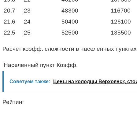
20.7
23
48300
116700
21.6
24
50400
126100
22.5
25
52500
135500
Расчет коэфф. сложности в населенных пунктах
Населенный пункт
Коэфф.
Советуем также:
Цены на колодцы Верхоянск, сто
Рейтинг