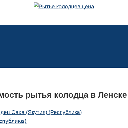
мость рытья колодца в Ленске
дец Саха (Якутия) (Республика)
спублика)