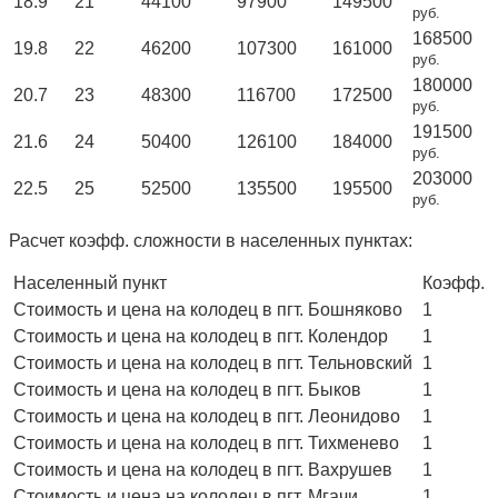
18.9
21
44100
97900
149500
руб.
168500
19.8
22
46200
107300
161000
руб.
180000
20.7
23
48300
116700
172500
руб.
191500
21.6
24
50400
126100
184000
руб.
203000
22.5
25
52500
135500
195500
руб.
Расчет коэфф. сложности в населенных пунктах:
Населенный пункт
Коэфф.
Стоимость и цена на колодец в пгт. Бошняково
1
Стоимость и цена на колодец в пгт. Колендор
1
Стоимость и цена на колодец в пгт. Тельновский
1
Стоимость и цена на колодец в пгт. Быков
1
Стоимость и цена на колодец в пгт. Леонидово
1
Стоимость и цена на колодец в пгт. Тихменево
1
Стоимость и цена на колодец в пгт. Вахрушев
1
Стоимость и цена на колодец в пгт. Мгачи
1