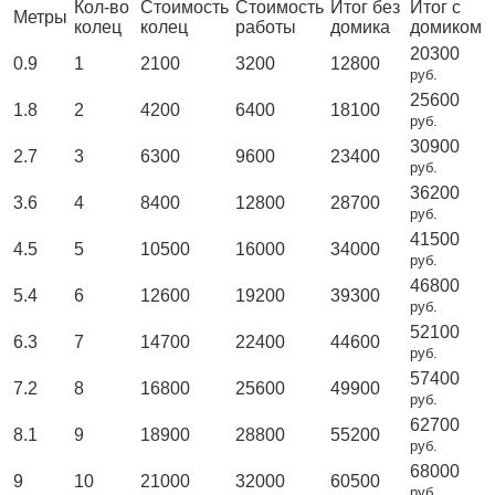
Кол-во
Стоимость
Стоимость
Итог без
Итог с
Метры
колец
колец
работы
домика
домиком
20300
0.9
1
2100
3200
12800
руб.
25600
1.8
2
4200
6400
18100
руб.
30900
2.7
3
6300
9600
23400
руб.
36200
3.6
4
8400
12800
28700
руб.
41500
4.5
5
10500
16000
34000
руб.
46800
5.4
6
12600
19200
39300
руб.
52100
6.3
7
14700
22400
44600
руб.
57400
7.2
8
16800
25600
49900
руб.
62700
8.1
9
18900
28800
55200
руб.
68000
9
10
21000
32000
60500
руб.