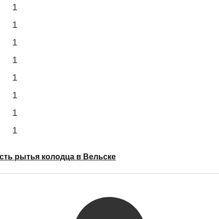
1
1
1
1
1
1
1
1
сть рытья колодца в Вельске