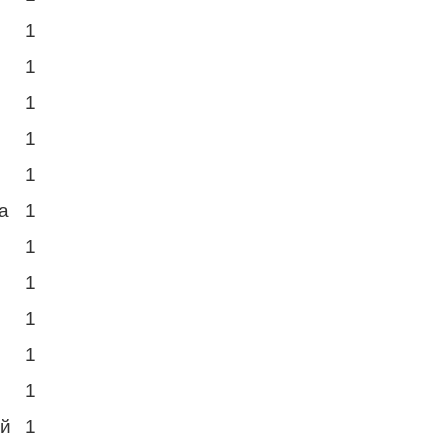
1
1
1
1
й
1
а
1
1
1
1
1
1
ий
1