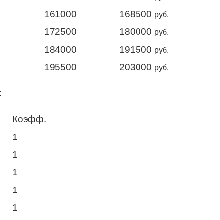
161000
168500
руб.
172500
180000
руб.
184000
191500
руб.
195500
203000
руб.
:
Коэфф.
1
1
1
1
1