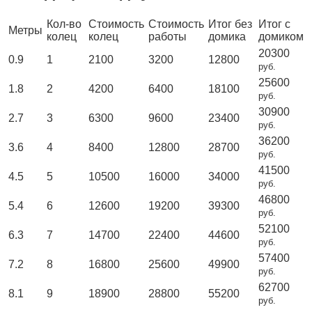
Кол-во
Стоимость
Стоимость
Итог без
Итог с
Метры
колец
колец
работы
домика
домиком
20300
0.9
1
2100
3200
12800
руб.
25600
1.8
2
4200
6400
18100
руб.
30900
2.7
3
6300
9600
23400
руб.
36200
3.6
4
8400
12800
28700
руб.
41500
4.5
5
10500
16000
34000
руб.
46800
5.4
6
12600
19200
39300
руб.
52100
6.3
7
14700
22400
44600
руб.
57400
7.2
8
16800
25600
49900
руб.
62700
8.1
9
18900
28800
55200
руб.