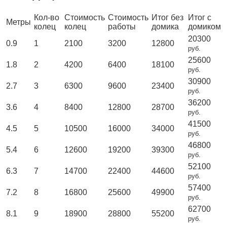
Кол-во
Стоимость
Стоимость
Итог без
Итог с
Метры
колец
колец
работы
домика
домиком
20300
0.9
1
2100
3200
12800
руб.
25600
1.8
2
4200
6400
18100
руб.
30900
2.7
3
6300
9600
23400
руб.
36200
3.6
4
8400
12800
28700
руб.
41500
4.5
5
10500
16000
34000
руб.
46800
5.4
6
12600
19200
39300
руб.
52100
6.3
7
14700
22400
44600
руб.
57400
7.2
8
16800
25600
49900
руб.
62700
8.1
9
18900
28800
55200
руб.