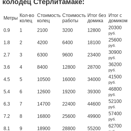
колодец Стерлитамаке:
Кол-во
Стоимость
Стоимость
Итог без
Итог с
Метры
колец
колец
работы
домика
домиком
20300
0.9
1
2100
3200
12800
руб.
25600
1.8
2
4200
6400
18100
руб.
30900
2.7
3
6300
9600
23400
руб.
36200
3.6
4
8400
12800
28700
руб.
41500
4.5
5
10500
16000
34000
руб.
46800
5.4
6
12600
19200
39300
руб.
52100
6.3
7
14700
22400
44600
руб.
57400
7.2
8
16800
25600
49900
руб.
62700
8.1
9
18900
28800
55200