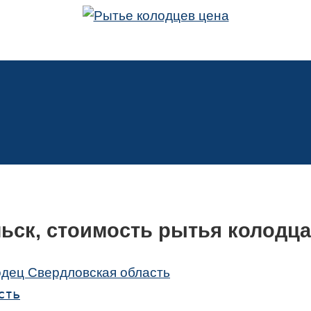
ьск, стоимость рытья колодца
одец Свердловская область
сть