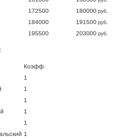
172500
180000
руб.
184000
191500
руб.
195500
203000
руб.
:
Коэфф.
1
й
1
1
ий
1
1
ральский
1