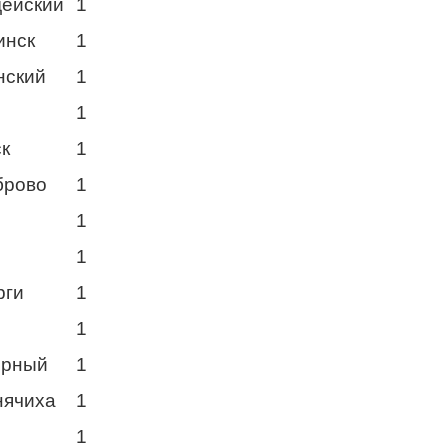
дейский
1
инск
1
нский
1
1
ск
1
брово
1
1
1
рги
1
1
ерный
1
нячиха
1
1