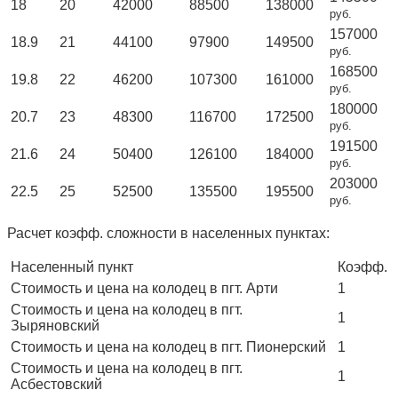
18
20
42000
88500
138000
руб.
157000
18.9
21
44100
97900
149500
руб.
168500
19.8
22
46200
107300
161000
руб.
180000
20.7
23
48300
116700
172500
руб.
191500
21.6
24
50400
126100
184000
руб.
203000
22.5
25
52500
135500
195500
руб.
Расчет коэфф. сложности в населенных пунктах:
Населенный пункт
Коэфф.
Стоимость и цена на колодец в пгт. Арти
1
Стоимость и цена на колодец в пгт.
1
Зыряновский
Стоимость и цена на колодец в пгт. Пионерский
1
Стоимость и цена на колодец в пгт.
1
Асбестовский