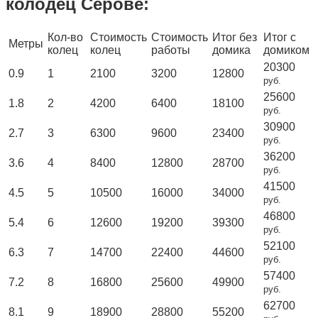
колодец Серове:
Кол-во
Стоимость
Стоимость
Итог без
Итог с
Метры
колец
колец
работы
домика
домиком
20300
0.9
1
2100
3200
12800
руб.
25600
1.8
2
4200
6400
18100
руб.
30900
2.7
3
6300
9600
23400
руб.
36200
3.6
4
8400
12800
28700
руб.
41500
4.5
5
10500
16000
34000
руб.
46800
5.4
6
12600
19200
39300
руб.
52100
6.3
7
14700
22400
44600
руб.
57400
7.2
8
16800
25600
49900
руб.
62700
8.1
9
18900
28800
55200