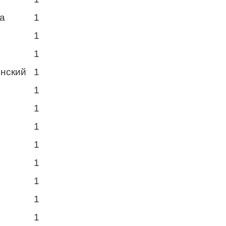
ка
1
1
1
инский
1
1
1
й
1
1
1
1
1
1