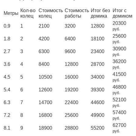
Кол-во
Стоимость
Стоимость
Итог без
Итог с
Метры
колец
колец
работы
домика
домиком
20300
0.9
1
2100
3200
12800
руб.
25600
1.8
2
4200
6400
18100
руб.
30900
2.7
3
6300
9600
23400
руб.
36200
3.6
4
8400
12800
28700
руб.
41500
4.5
5
10500
16000
34000
руб.
46800
5.4
6
12600
19200
39300
руб.
52100
6.3
7
14700
22400
44600
руб.
57400
7.2
8
16800
25600
49900
руб.
62700
8.1
9
18900
28800
55200
руб.