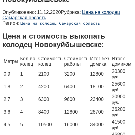
Опубликовано:
11.12.2020
Рубрика:
Цена на колодец
Самарская область
Регион:
Цена на колодец Самарская область
Цена и стоимость выкопать
колодец Новокуйбышевске:
Кол-во
Стоимость
Стоимость
Итог без
Итог с
Метры
колец
колец
работы
домика
домиком
20300
0.9
1
2100
3200
12800
руб.
25600
1.8
2
4200
6400
18100
руб.
30900
2.7
3
6300
9600
23400
руб.
36200
3.6
4
8400
12800
28700
руб.
41500
4.5
5
10500
16000
34000
руб.
46800