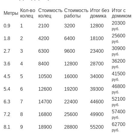
Кол-во
Стоимость
Стоимость
Итог без
Итог с
Метры
колец
колец
работы
домика
домиком
20300
0.9
1
2100
3200
12800
руб.
25600
1.8
2
4200
6400
18100
руб.
30900
2.7
3
6300
9600
23400
руб.
36200
3.6
4
8400
12800
28700
руб.
41500
4.5
5
10500
16000
34000
руб.
46800
5.4
6
12600
19200
39300
руб.
52100
6.3
7
14700
22400
44600
руб.
57400
7.2
8
16800
25600
49900
руб.
62700
8.1
9
18900
28800
55200
руб.