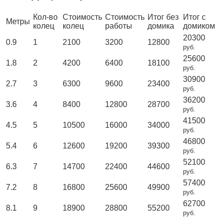
Кол-во
Стоимость
Стоимость
Итог без
Итог с
Метры
колец
колец
работы
домика
домиком
20300
0.9
1
2100
3200
12800
руб.
25600
1.8
2
4200
6400
18100
руб.
30900
2.7
3
6300
9600
23400
руб.
36200
3.6
4
8400
12800
28700
руб.
41500
4.5
5
10500
16000
34000
руб.
46800
5.4
6
12600
19200
39300
руб.
52100
6.3
7
14700
22400
44600
руб.
57400
7.2
8
16800
25600
49900
руб.
62700
8.1
9
18900
28800
55200
руб.