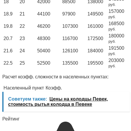
18
20
42000
88500
138000
руб.
157000
18.9
21
44100
97900
149500
руб.
168500
19.8
22
46200
107300
161000
руб.
180000
20.7
23
48300
116700
172500
руб.
191500
21.6
24
50400
126100
184000
руб.
203000
22.5
25
52500
135500
195500
руб.
Расчет коэфф. сложности в населенных пунктах:
Населенный пункт
Коэфф.
Советуем также:
Цены на колодцы Певек,
стоимость рытья колодца в Певеке
Рейтинг