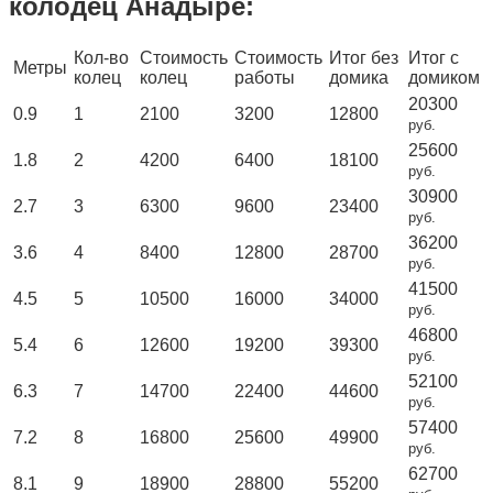
колодец Анадыре:
Кол-во
Стоимость
Стоимость
Итог без
Итог с
Метры
колец
колец
работы
домика
домиком
20300
0.9
1
2100
3200
12800
руб.
25600
1.8
2
4200
6400
18100
руб.
30900
2.7
3
6300
9600
23400
руб.
36200
3.6
4
8400
12800
28700
руб.
41500
4.5
5
10500
16000
34000
руб.
46800
5.4
6
12600
19200
39300
руб.
52100
6.3
7
14700
22400
44600
руб.
57400
7.2
8
16800
25600
49900
руб.
62700
8.1
9
18900
28800
55200